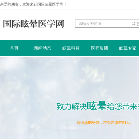
亲爱的朋友，欢迎来到国际眩晕医学网！
끠
首页
新闻动态
眩晕科普
医师集团
眩晕专家