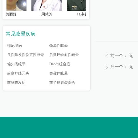
黄丽辉
周慧芳
张淑香
龚树生
常见眩晕疾病
梅尼埃病
颈源性眩晕
良性阵发性位置性眩晕
后循环缺血性眩晕
前一个：
无
ꄴ
偏头痛眩晕
Dandy综合症
后一个：
无
ꄲ
前庭神经元炎
突聋伴眩晕
前庭阵发症
前半规管裂综合