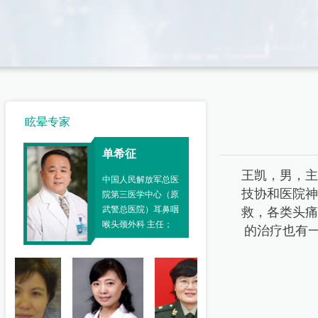
眩晕专家
单希征
单希征
王凯，男，主
中国人民解放军总医
中国人民解放军总医院
技协和医院神
院第三医学中心（原
第三医学中心（原武警
武警总医院）耳鼻咽
救，各类头痛
总医院）耳鼻咽喉头颈
喉头颈外科 主任；
外科 主任；
的治疗也有