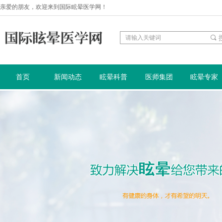
亲爱的朋友，欢迎来到国际眩晕医学网！
끠
首页
新闻动态
眩晕科普
医师集团
眩晕专家