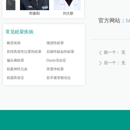
郎森阳
刘大新
黄丽辉
周
官方网站：
h
常见眩晕疾病
梅尼埃病
颈源性眩晕
良性阵发性位置性眩晕
后循环缺血性眩晕
前一个：
无
ꄴ
偏头痛眩晕
Dandy综合症
后一个：
无
ꄲ
前庭神经元炎
突聋伴眩晕
前庭阵发症
前半规管裂综合