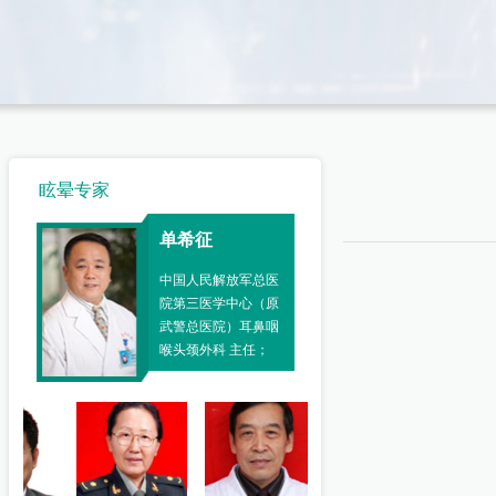
眩晕专家
单希征
单希征
中国人民解放军总医
中国人民解放军总医院
院第三医学中心（原
第三医学中心（原武警
武警总医院）耳鼻咽
总医院）耳鼻咽喉头颈
喉头颈外科 主任；
外科 主任；