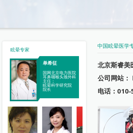
中国眩晕医学
眩晕专家
单希征
北京斯睿美
单希征
国网北京电力医院
中国人民解放军总医院
公司网站：
耳鼻咽喉头颈外科
主任；
第三医学中心（原武警
眩晕科学研究院
总医院）耳鼻咽喉头颈
院长
电话：010-5
外科 主任；