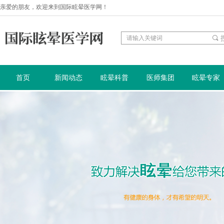
亲爱的朋友，欢迎来到国际眩晕医学网！
끠
首页
新闻动态
眩晕科普
医师集团
眩晕专家