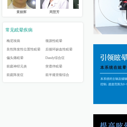
黄丽辉
周慧芳
张淑香
龚树生
常见眩晕疾病
梅尼埃病
颈源性眩晕
良性阵发性位置性眩晕
后循环缺血性眩晕
偏头痛眩晕
Dandy综合症
前庭神经元炎
突聋伴眩晕
前庭阵发症
前半规管裂综合