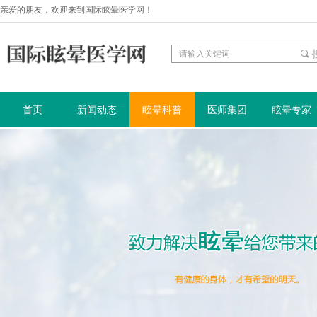
亲爱的朋友，欢迎来到国际眩晕医学网！
끠
首页
新闻动态
眩晕科普
医师集团
眩晕专家