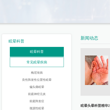
新闻动态
眩晕科普
眩晕科普
常见眩晕疾病
梅尼埃病
良性阵发性位置性眩晕
偏头痛眩晕
前庭神经元炎
前庭阵发症
眩晕头晕科普精华2
颈源性眩晕